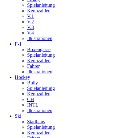
Spielanleitung
Kennzahlen
V.1
V.2
V.3
V.4
Illustrationen
F-1
Boxengasse
Spielanleitung
Kennzahlen
Fahrer
Illustrationen
Hockey
Bully
Spielanleitung
Kennzahlen
CH
INTL
Illustrationen
Ski
Starthaus
Spielanleitung
Kennzahlen