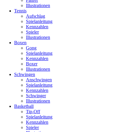
Fahrer
Illustrationen
Tennis
Aufschlag
Spielanleitung
Kennzahlen
Spieler
Illustrationen
Boxen
Gong
Spielanleitung
Kennzahlen
Boxer
Illustrationen
Schwingen
Anschwingen
Spielanleitung
Kennzahlen
Schwinger
Illustrationen
Basketball
Tip-Off
Spielanleitung
Kennzahlen
Spieler